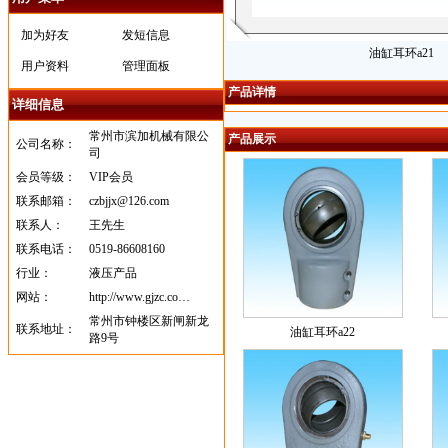
加为好友
发短信息
油缸耳环a21
用户资料
管理面板
产品详情
详细信息
常州市滨加机械有限公
产品展示
公司名称：
司
会员等级：
VIP会员
联系邮箱：
czbjjx@126.com
联系人：
王先生
联系电话：
0519-86608160
行业：
液压产品
网站：
http://www.gjzc.co…
常州市钟楼区新闸新龙
联系地址：
油缸耳环a22
路9号