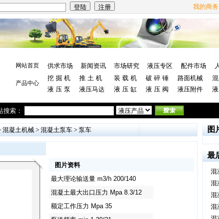
我的商务
网站首页
供求市场
新闻资讯
市场研究
液压专区
配件市场
挖 掘 机
推 土 机
装 载 机
破 碎 锤
路面机械
混
产品中心
液 压 泵
液压马达
液 压 缸
液 压 阀
液压附件
液
站搜索：
图
>
混凝土机械
>
混凝土泵车
>
泵车
最
图片资料
混
最大理论输送量 m3/h 200/140
混
混凝土最大出口压力 Mpa 8.3/12
混
额定工作压力 Mpa 35
混
混