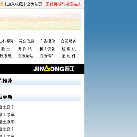
室
|
加入收藏
|
设为首页
|
工程机械与液压杂志
人才招聘
展会信息
广告报价
会员服务
 凝 土
搅 拌 站
桩工设备
起 重 机
压系统
液压泵站
液压铸件
密 封 件
片推荐
后更新
凝土泵车
凝土泵车
凝土泵车
凝土泵车
凝土泵车