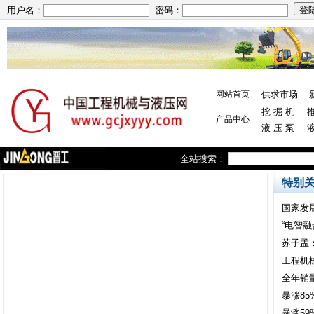
用户名：
密码：
网站首页
供求市场
挖 掘 机
推
产品中心
液 压 泵
全站搜索：
特别
国家发
“电智融
苏子孟
工程机
全年销
暴涨8
暴涨5