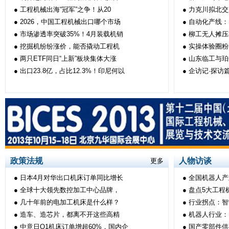
●
工程机械出海“冠军”之争！从20
●
力克川拟北交
●
2026，中国工程机械出口哪个市场
●
自动化产线：
●
市场渗透率突破35%！4月装载机销
●
柳工无人摊压
●
挖掘机纷纷涨价，能否撬动工程机
●
实操体验圈粉
●
两只ETF同日“上新”板块集体大涨
●
山东临工与珀
●
出口23.8亿，占比12.3%！印尼何以
●
企访记·探访
政策法规
人物访谈
更多
●
日本4月对华出口机床订单同比增长
●
全国机器人产
●
全球十大领先数控加工中心品牌，
●
盘点5大工程
●
几十年前的电加工机床是什么样？
●
行业拐点：智
●
造车、造芯片，都离不开这些高精
●
机器人行业：
●
中意日Q1机床订单增超60%，国内企
●
国产零部件供