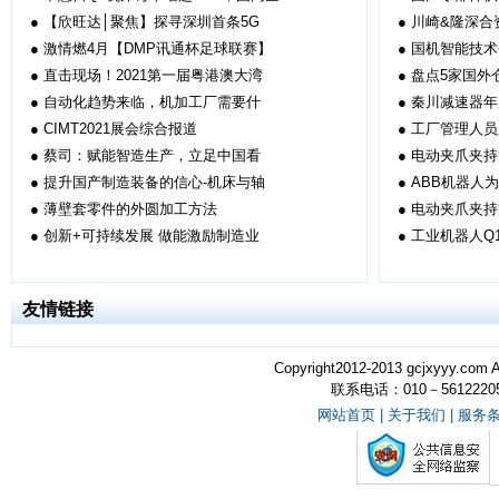
●
【欣旺达│聚焦】探寻深圳首条5G
●
川崎&隆深合
●
激情燃4月【DMP讯通杯足球联赛】
●
国机智能技术
●
直击现场！2021第一届粤港澳大湾
●
盘点5家国外
●
自动化趋势来临，机加工厂需要什
●
秦川减速器年
●
CIMT2021展会综合报道
●
工厂管理人员
●
蔡司：赋能智造生产，立足中国看
●
电动夹爪夹持
●
提升国产制造装备的信心-机床与轴
●
ABB机器人
●
薄壁套零件的外圆加工方法
●
电动夹爪夹持
●
创新+可持续发展 做能激励制造业
●
工业机器人Q
友情链接
Copyright2012-2013 gcjxyyy
联系电话：010－56122205
网站首页
|
关于我们
|
服务