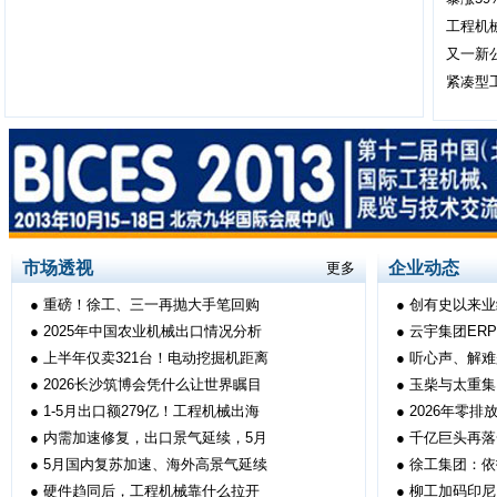
工程机
又一新
紧凑型
市场透视
企业动态
更多
●
重磅！徐工、三一再抛大手笔回购
●
创有史以来业
●
2025年中国农业机械出口情况分析
●
云宇集团ER
●
上半年仅卖321台！电动挖掘机距离
●
听心声、解难
●
2026长沙筑博会凭什么让世界瞩目
●
玉柴与太重集
●
1-5月出口额279亿！工程机械出海
●
2026年零
●
内需加速修复，出口景气延续，5月
●
千亿巨头再落
●
5月国内复苏加速、海外高景气延续
●
徐工集团：依
●
硬件趋同后，工程机械靠什么拉开
●
柳工加码印尼