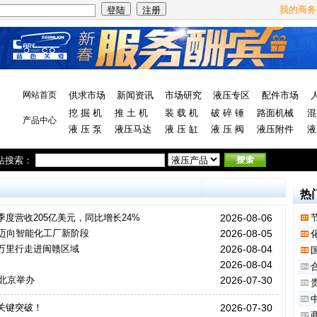
我的商务
网站首页
供求市场
新闻资讯
市场研究
液压专区
配件市场
挖 掘 机
推 土 机
装 载 机
破 碎 锤
路面机械
混
产品中心
液 压 泵
液压马达
液 压 缸
液 压 阀
液压附件
液
站搜索：
热
度营收205亿美元，同比增长24%
2026-08-06
，迈向智能化工厂新阶段
2026-08-05
万里行走进闽赣区域
2026-08-04
2026-08-04
在北京举办
2026-07-30
关键突破！
2026-07-30