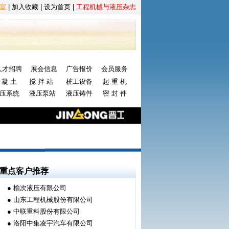
室
|
加入收藏
|
设为首页
|
工程机械与液压杂志
人才招聘
展会信息
广告报价
会员服务
 凝 土
搅 拌 站
桩工设备
起 重 机
压系统
液压泵站
液压铸件
密 封 件
重点客户推荐
●
榆次液压有限公司
●
山东工程机械股份有限公司
●
中联重科股份有限公司
●
洛阳中集凌宇汽车有限公司