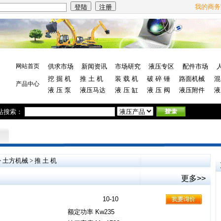
我的商务
网站首页
供求市场
新闻资讯
市场研究
液压专区
配件市场
挖 掘 机
推 土 机
装 载 机
破 碎 锤
路面机械
混
产品中心
液 压 泵
液压马达
液 压 缸
液 压 阀
液压附件
液
站搜索：
>
土方机械
>
推 土 机
更多>>
10-10
额定功率 Kw235