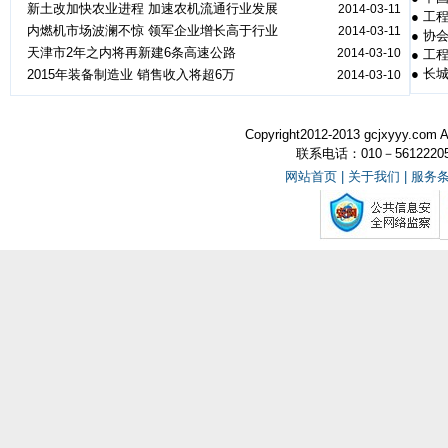
新土改加快农业进程 加速农机流通行业发展
2014-03-11
●
工
内燃机市场波澜不惊 领军企业增长高于行业
2014-03-11
●
协会
天津市2年之内将再新建6条高速公路
2014-03-10
●
工程
●
长城
2015年装备制造业 销售收入将超6万
2014-03-10
Copyright2012-2013 gcjxyyy
联系电话：010－56122205
网站首页
|
关于我们
|
服务