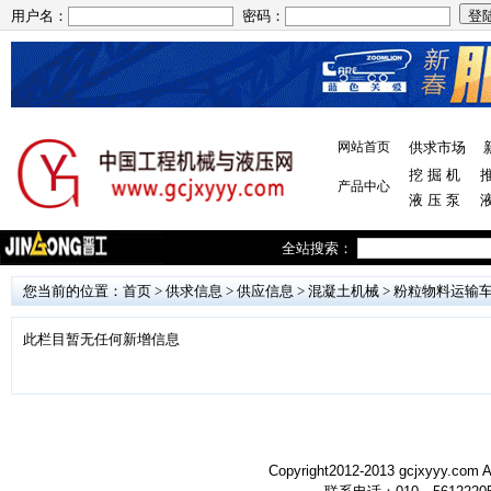
用户名：
密码：
网站首页
供求市场
挖 掘 机
推
产品中心
液 压 泵
全站搜索：
您当前的位置：
首页
>
供求信息
>
供应信息
>
混凝土机械
>
粉粒物料运输
此栏目暂无任何新增信息
Copyright2012-2013 gcjxyyy